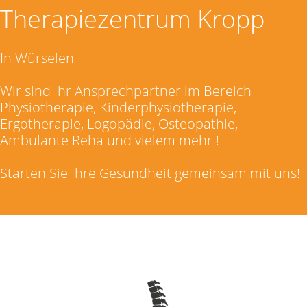
Therapiezentrum Kropp
In Würselen
Wir sind Ihr Ansprechpartner im Bereich
Physiotherapie, Kinderphysiotherapie,
Ergotherapie, Logopädie, Osteopathie,
Ambulante Reha und vielem mehr !
Starten Sie Ihre Gesundheit gemeinsam mit uns!